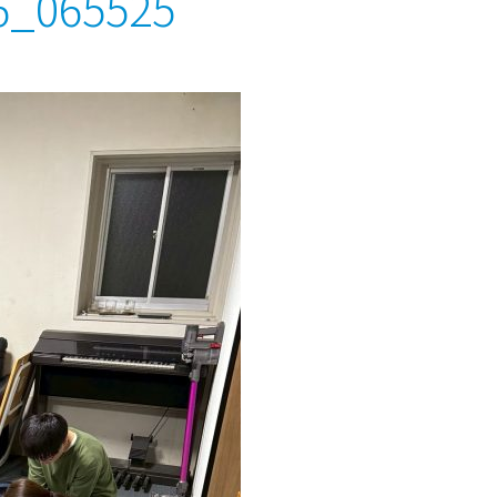
6_065525