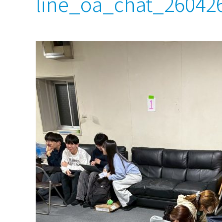
line_oa_chat_26042