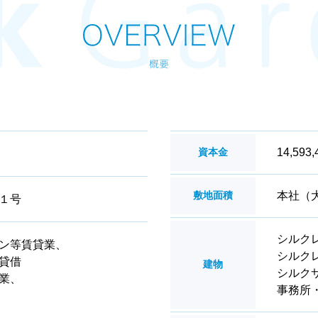
14,593
資本金
本社（大
敷地面積
１号
シルク
ン等賃貸業、
シルク
貸借
建物
シルク
業、
事務所・