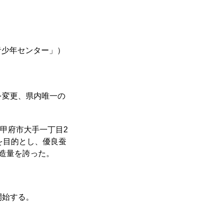
青少年センター」）
を変更、県内唯一の
、甲府市大手一丁目2
を目的とし、優良蚕
製造量を誇った。
開始する。