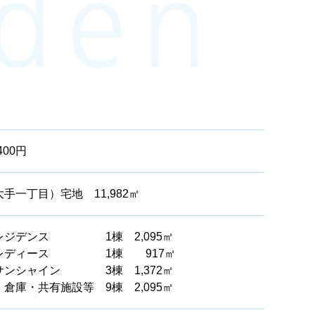
,400円
手一丁目）宅地 11,982㎡
レジデンス 1棟 2,095㎡
レディース 1棟 917㎡
サンシャイン 3棟 1,372㎡
倉庫・共有施設等 9棟 2,095㎡