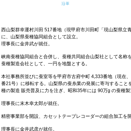
西山梨群幸運村川田 517番地（現甲府市川田町「現山梨県立
に、山梨県蚕種協同組合として設立。
理事長に金井武が就任。
峡南蚕種協同組合と合併し、蚕種共同組合山梨社として名称
蚕種製造会社として、一円を地盤とする。
本社事務所並びに蚕室等を甲府市古府中町 4,333番地（現在
番21号）に移転する。山梨県の蚕糸業の発展に寄与すること
種の製造 販売普及に力を注ぎ、昭和35年には 90万g の蚕種
理事長に末木幸太郎が就任。
精密事業部を開設、カセットテープレコーダーの組合加工を
理事長に金井武彦が就任。