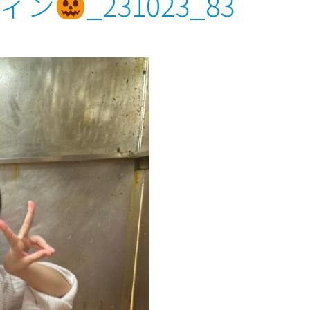
ウィン
_231023_83