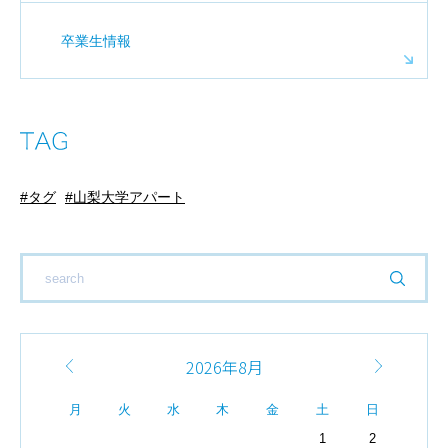
卒業生情報
タグ
山梨大学アパート
2026年8月
月
火
水
木
金
土
日
1
2