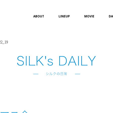
ABOUT
LINEUP
MOVIE
DA
2_19