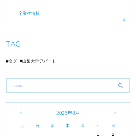
卒業生情報
タグ
山梨大学アパート
2026年8月
月
火
水
木
金
土
日
1
2