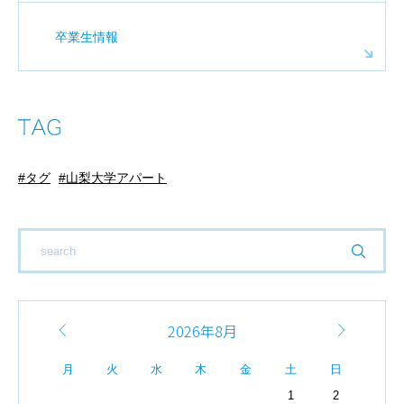
卒業生情報
タグ
山梨大学アパート
2026年8月
月
火
水
木
金
土
日
1
2