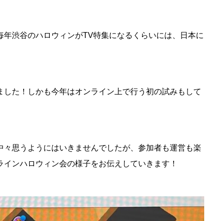
毎年渋谷のハロウィンがTV特集になるくらいには、日本に
。
ました！しかも今年はオンライン上で行う初の試みもして
中々思うようにはいきませんでしたが、参加者も運営も楽
ラインハロウィン会の様子をお伝えしていきます！