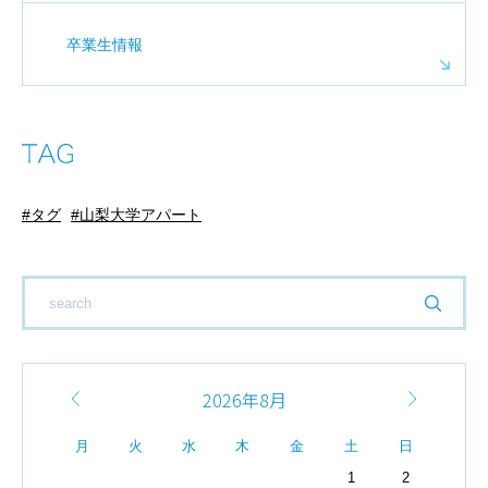
卒業生情報
タグ
山梨大学アパート
2026年8月
月
火
水
木
金
土
日
1
2