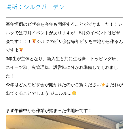
場所：シルクガーデン
毎年恒例のピザ会を今年も開催することができました！！シ
ルクでは毎月イベントがありますが、5月のイベントはピザ
会です！！！
シルクのピザ会は毎年ピザを生地から作るん
ですよ
3年生が主体となり、新入生と共に生地班、トッピング班、
スイーツ班、火管理班、設営班に分かれ準備してくれまし
た！
今年はどんなピザ会が開かれたのかご覧ください
よだれが
出てくることでしょう ジュルル…
まず午前中から作業が始まった生地班です！