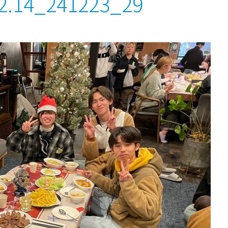
2.14_241223_29