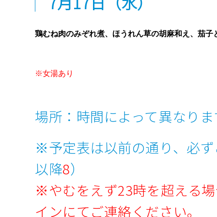
7月17
日
（水）
鶏むね肉のみぞれ煮、ほうれん草の胡麻和え、茄子
※女湯あり
場所：時間によって異なりま
※予定表は以前の通り、必ず
« 7月
以降
8
）
※やむをえず23時を超える場
インにてご連絡ください。