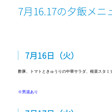
7月16.17の夕飯メニ
7
月16日
（火）
酢豚、トマトときゅうりの中華サラダ、根菜スタミ
※男湯あり