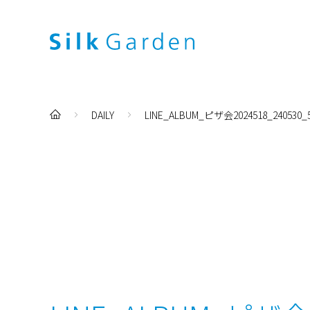
DAILY
LINE_ALBUM_ピザ会2024518_240530_