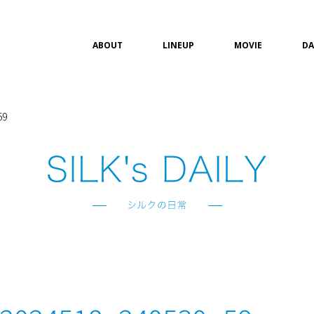
ABOUT
LINEUP
MOVIE
DA
59