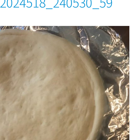
024518_240530_59