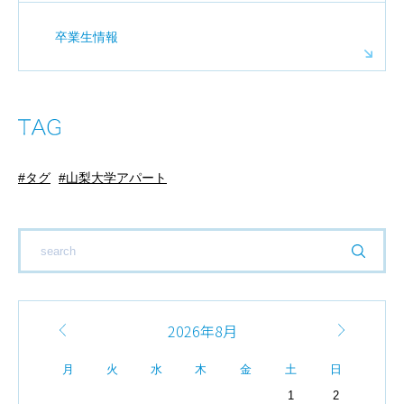
卒業生情報
タグ
山梨大学アパート
2026年8月
月
火
水
木
金
土
日
1
2