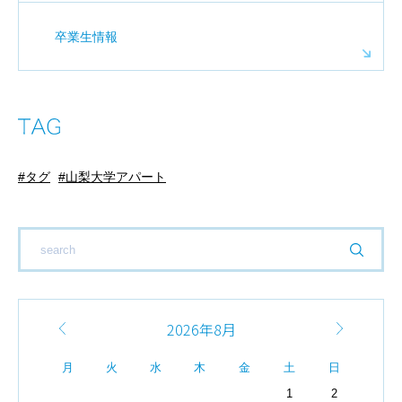
卒業生情報
タグ
山梨大学アパート
2026年8月
月
火
水
木
金
土
日
1
2