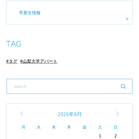
卒業生情報
タグ
山梨大学アパート
2026年8月
月
火
水
木
金
土
日
1
2