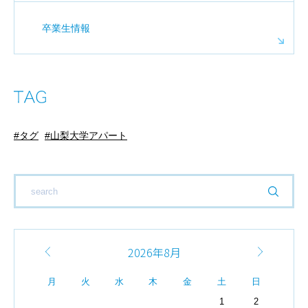
卒業生情報
タグ
山梨大学アパート
2026年8月
月
火
水
木
金
土
日
1
2