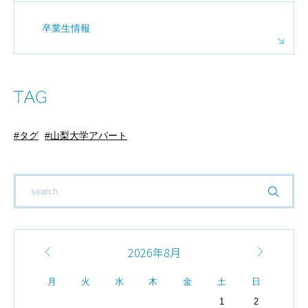
卒業生情報
タグ
山梨大学アパート
2026年8月
月
火
水
木
金
土
日
1
2