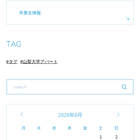
卒業生情報
タグ
山梨大学アパート
2026年8月
月
火
水
木
金
土
日
1
2