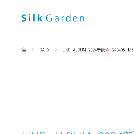
DAILY
LINE_ALBUM_2024新歓
_240405_185