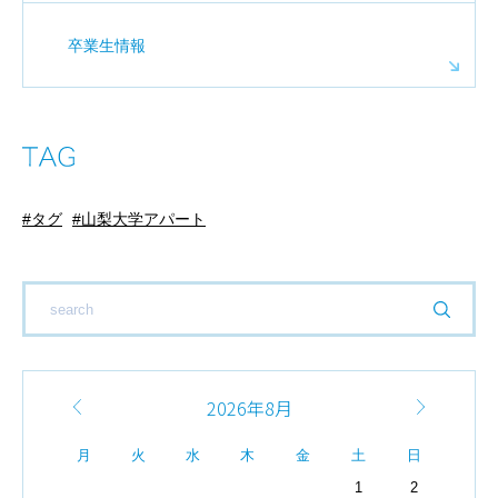
卒業生情報
タグ
山梨大学アパート
2026年8月
月
火
水
木
金
土
日
1
2