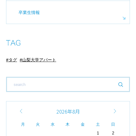
卒業生情報
タグ
山梨大学アパート
2026年8月
月
火
水
木
金
土
日
1
2