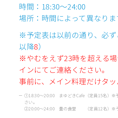
時間：18:30～24:00
場所：時間によって異なりま
※予定表は以前の通り、必ず
以降
8
）
※やむをえず23時を超える場
インにてご連絡ください。
事前に、メイン料理だけタッ
①18:30～20:00 まゆどきCafe（定員1
さい。
②20:00～24:00 畳の食堂 （定員12名）