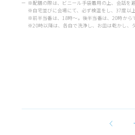
※配膳の際は、ビニール手袋着用の上、会話を
※自宅並びに会場にて、必ず検温をし、37度以
※前半当番は、18時～。後半当番は、20時か
※20時以降は、各自で洗浄し、お皿は乾かし、