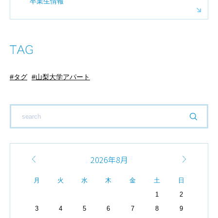
卒業生情報
タグ
山梨大学アパート
2026年8月
月
火
水
木
金
土
日
1
2
3
4
5
6
7
8
9