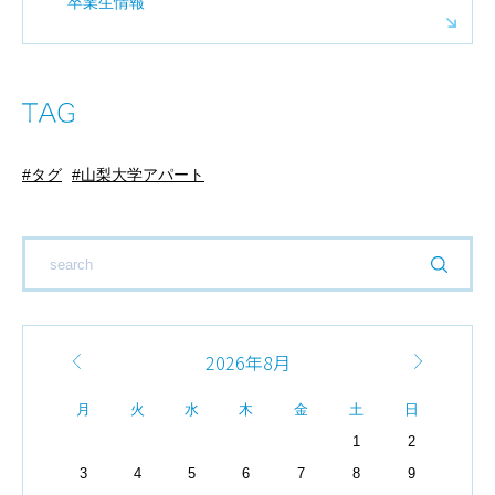
卒業生情報
タグ
山梨大学アパート
2026年8月
月
火
水
木
金
土
日
1
2
3
4
5
6
7
8
9