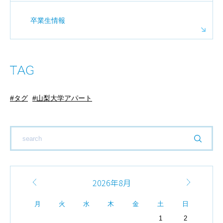
卒業生情報
タグ
山梨大学アパート
2026年8月
月
火
水
木
金
土
日
1
2