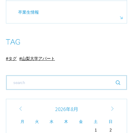
卒業生情報
タグ
山梨大学アパート
2026年8月
月
火
水
木
金
土
日
1
2