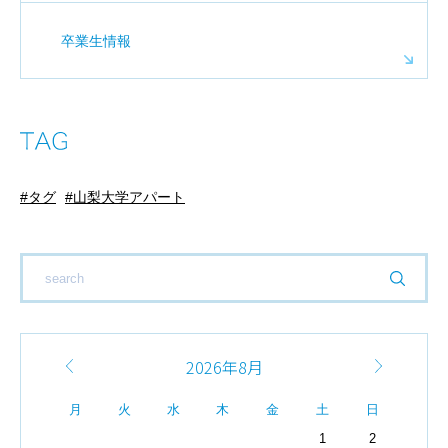
卒業生情報
タグ
山梨大学アパート
2026年8月
月
火
水
木
金
土
日
1
2