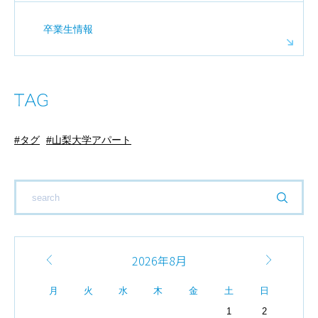
卒業生情報
タグ
山梨大学アパート
2026年8月
月
火
水
木
金
土
日
1
2