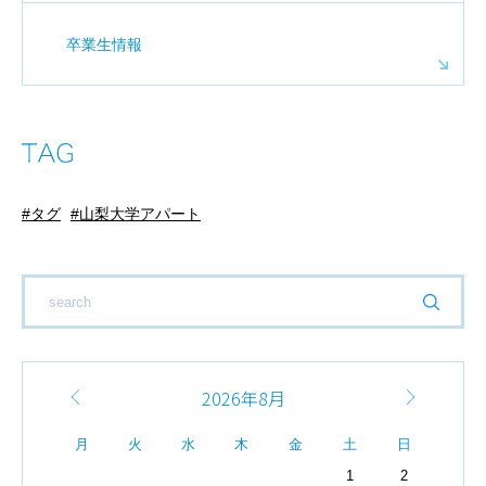
卒業生情報
タグ
山梨大学アパート
2026年8月
月
火
水
木
金
土
日
1
2