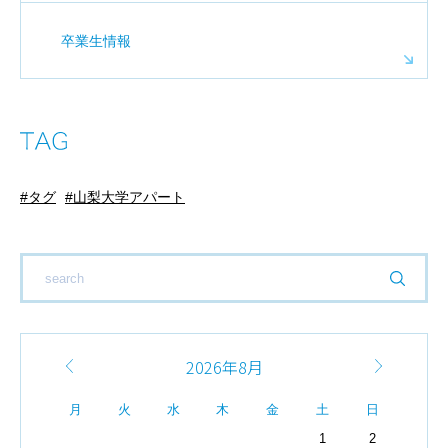
卒業生情報
タグ
山梨大学アパート
2026年8月
月
火
水
木
金
土
日
1
2