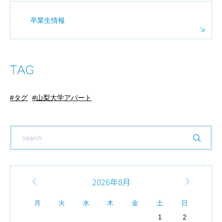
卒業生情報
タグ
山梨大学アパート
2026年8月
月
火
水
木
金
土
日
1
2