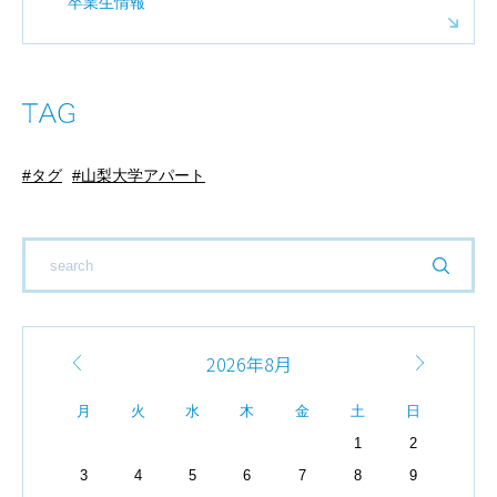
卒業生情報
タグ
山梨大学アパート
2026年8月
月
火
水
木
金
土
日
1
2
3
4
5
6
7
8
9