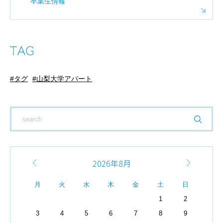
卒業生情報
タグ
山梨大学アパート
2026年8月
月
火
水
木
金
土
日
1
2
3
4
5
6
7
8
9