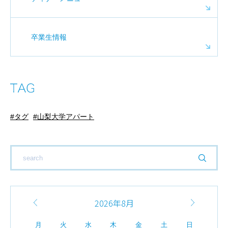
卒業生情報
タグ
山梨大学アパート
2026年8月
月
火
水
木
金
土
日