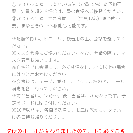
①18:30～20:00 まゆどきCafe（定員15名）※予約不
要。定員を超える場合は、畳の食堂へご移動ください。
②20:00～24:00 畳の食堂 （定員12名）※予約不
要。まゆどきCafeへ移動も可能です。
※配膳の際は、ビニール手袋着用の上、会話を避けてく
ださい。
※マスク会食にご協力ください。なお、会話の際は、マ
スク着用お願いします。
※自宅並びに会場にて、必ず検温をし、37度以上の場合
にはひと声おかけください。
※会食後は、テーブル並びに、アクリル板のアルコール
消毒を各自行ってください。
※前半当番は、18時～。後半当番は、20時からです。予
定をボードに貼り付けください。
※20時以降は、各自で洗浄し、お皿は乾かし、タッパー
は各自持ち帰りください。
夕食のルールが変わりましたので、下記必ずご覧