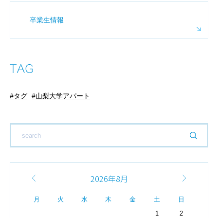
卒業生情報
タグ
山梨大学アパート
2026年8月
月
火
水
木
金
土
日
1
2