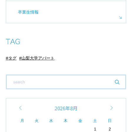
卒業生情報
タグ
山梨大学アパート
2026年8月
月
火
水
木
金
土
日
1
2