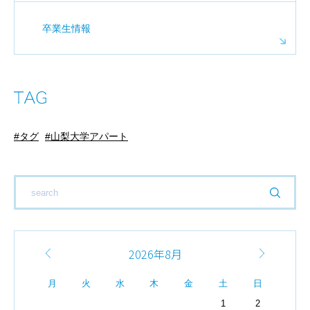
卒業生情報
タグ
山梨大学アパート
2026年8月
月
火
水
木
金
土
日
1
2