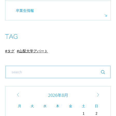
卒業生情報
タグ
山梨大学アパート
2026年8月
月
火
水
木
金
土
日
1
2