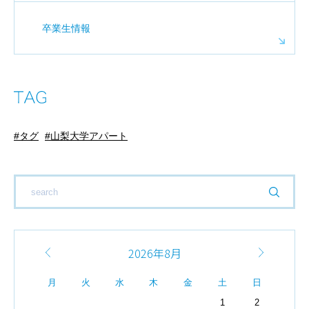
卒業生情報
タグ
山梨大学アパート
2026年8月
月
火
水
木
金
土
日
1
2