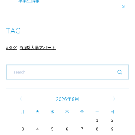
卒業生情報
タグ
山梨大学アパート
2026年8月
月
火
水
木
金
土
日
1
2
3
4
5
6
7
8
9