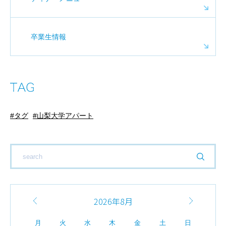
卒業生情報
タグ
山梨大学アパート
2026年8月
月
火
水
木
金
土
日