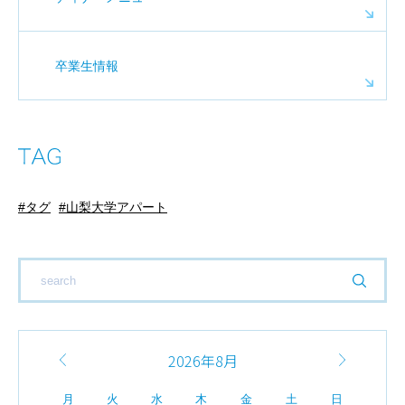
卒業生情報
タグ
山梨大学アパート
2026年8月
月
火
水
木
金
土
日