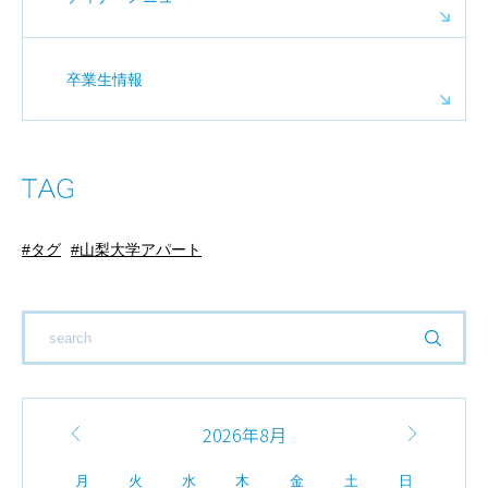
卒業生情報
タグ
山梨大学アパート
2026年8月
月
火
水
木
金
土
日