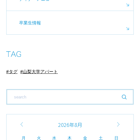
卒業生情報
タグ
山梨大学アパート
2026年8月
月
火
水
木
金
土
日