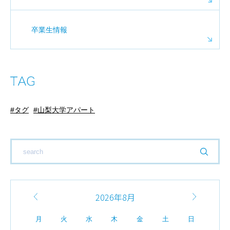
卒業生情報
タグ
山梨大学アパート
2026年8月
月
火
水
木
金
土
日