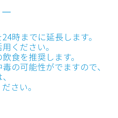
ュー
24時までに延長します。
活用ください。
の飲食を推奨します。
中毒の可能性がでますので、
は、
ください。