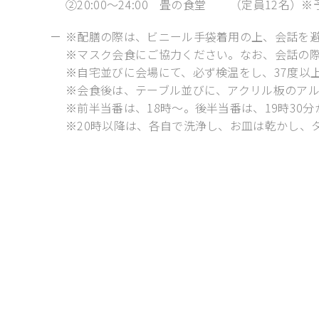
②20:00～24:00 畳の食堂 （定員12名）
※配膳の際は、ビニール手袋着用の上、会話を
※マスク会食にご協力ください。なお、会話の
※自宅並びに会場にて、必ず検温をし、37度以
※会食後は、テーブル並びに、アクリル板のア
※前半当番は、18時～。後半当番は、19時30
※20時以降は、各自で洗浄し、お皿は乾かし、