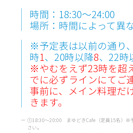
時間：18:30～24:00
場所：時間によって異
※予定表は以前の通り
時
1
、20時以降
8
、22時
※やむをえず23時を超え
でに必ずラインにてご
事前に、メイン料理だ
きます。
①18:30～20:00 まゆどきCafe（定員1
さい。