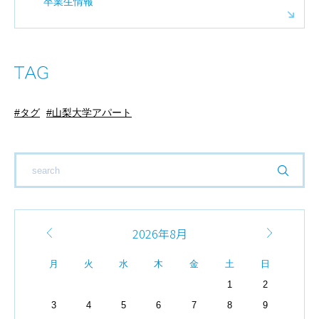
卒業生情報
タグ
山梨大学アパート
2026年8月
月
火
水
木
金
土
日
1
2
3
4
5
6
7
8
9