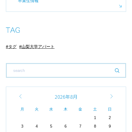
卒業生情報
タグ
山梨大学アパート
2026年8月
月
火
水
木
金
土
日
1
2
3
4
5
6
7
8
9